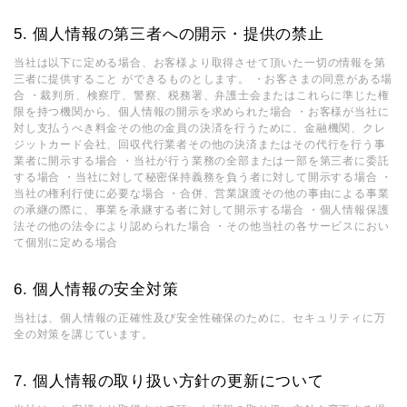
個人情報の第三者への開示・提供の禁止
当社は以下に定める場合、お客様より取得させて頂いた一切の情報を第
三者に提供すること ができるものとします。 ・お客さまの同意がある場
合 ・裁判所、検察庁、警察、税務署、弁護士会またはこれらに準じた権
限を持つ機関から、個人情報の開示を求められた場合 ・お客様が当社に
対し支払うべき料金その他の金員の決済を行うために、金融機関、クレ
ジットカード会社、回収代行業者その他の決済またはその代行を行う事
業者に開示する場合 ・当社が行う業務の全部または一部を第三者に委託
する場合 ・当社に対して秘密保持義務を負う者に対して開示する場合 ・
当社の権利行使に必要な場合 ・合併、営業譲渡その他の事由による事業
の承継の際に、事業を承継する者に対して開示する場合 ・個人情報保護
法その他の法令により認められた場合 ・その他当社の各サービスにおい
て個別に定める場合
個人情報の安全対策
当社は、個人情報の正確性及び安全性確保のために、セキュリティに万
全の対策を講じています。
個人情報の取り扱い方針の更新について