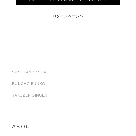
ログインページへ
SKY / LAND / SEA
BUNCHO BUNKO
YAKUZEN GINGER
ABOUT